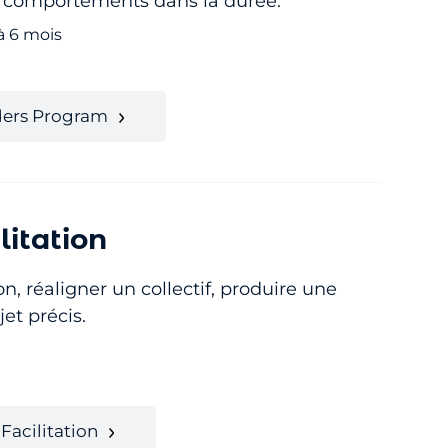
les comportements dans la durée.
à 6 mois
ders Program
litation
on, réaligner un collectif, produire une
et précis.
Facilitation