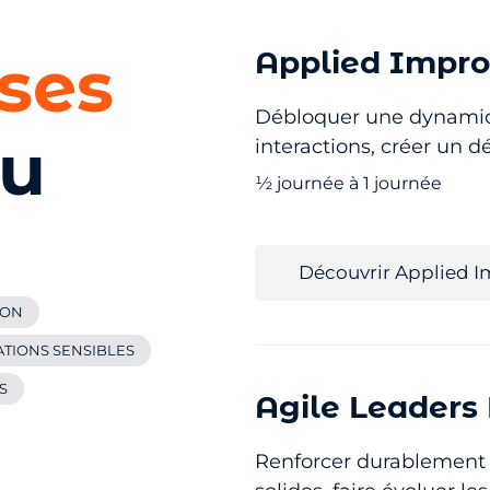
nses
Applied Impro
Débloquer une dynamique
eu
interactions, créer un déc
½ journée à 1 journée
Découvrir Applied 
ION
TIONS SENSIBLES
S
Agile Leaders
Renforcer durablement l