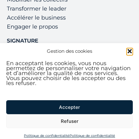
Transformer le leader
Accélérer le business
Engager le propos
SIGNATURE
Gestion des cookies
CREDO
RESSOURCES
En acceptant les cookies, vous nous
permettez de personnaliser votre navigation
et d’améliorer la qualité de nos services.
À PROPOS
Vous pouvez choisir de les accepter ou des
les refuser.
CONTACT
LINKEDIN
Mentions légales
Accepter
et politique de confidentialité
Refuser
Politique de confidentialité
Politique de confidentialité