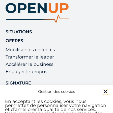
SITUATIONS
OFFRES
Mobiliser les collectifs
Transformer le leader
Accélérer le business
Engager le propos
SIGNATURE
Gestion des cookies
CREDO
RESSOURCES
En acceptant les cookies, vous nous
permettez de personnaliser votre navigation
et d’améliorer la qualité de nos services.
À PROPOS